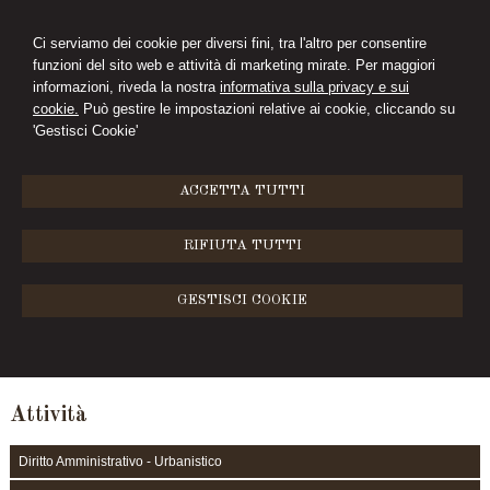
Ci serviamo dei cookie per diversi fini, tra l'altro per consentire
funzioni del sito web e attività di marketing mirate. Per maggiori
CIMINI&FERRARI
informazioni, riveda la nostra
informativa sulla privacy e sui
cookie.
Può gestire le impostazioni relative ai cookie, cliccando su
STUDIO LEGALE
'Gestisci Cookie'
MENU
ACCETTA TUTTI
Diritto Penale
RIFIUTA TUTTI
Lo Studio fornisce assistenza nel settore del Diritto Penale, occupandosi,
tra l’altro, dei reati commessi nell’esercizio dell’impresa.
GESTISCI COOKIE
Particolare attenzione è rivolta ai reati tributari, fallimentari, societari e
contro la P.A., nonchè ai reati edilizi ed urbanistici, ai reati contro il
patrimonio e la persona.
Attività
Diritto Amministrativo - Urbanistico