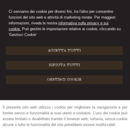
Ci serviamo dei cookie per diversi fini, tra l'altro per consentire
funzioni del sito web e attività di marketing mirate. Per maggiori
CIMINI&FERRARI
informazioni, riveda la nostra
informativa sulla privacy e sui
cookie.
Può gestire le impostazioni relative ai cookie, cliccando su
STUDIO LEGALE
'Gestisci Cookie'
MENU
ACCETTA TUTTI
Cookie Policy
RIFIUTA TUTTI
Cosa sono i cookie e come li usiamo
GESTISCI COOKIE
Un “
cookie”
è un file di testo che viene memorizzato su computer, tablet,
telefoni cellulari e su qualunque dispositivo utilizzato per navigare in
Internet, dove viene memorizzato per essere poi ritrasmesso agli stessi
siti alla successiva visita dello stesso utente.
Il presente sito web utilizza i cookie per migliorare la navigazione e per
fornire servizi e funzionalità ai suoi utenti e visitatori. L’uso dei cookie può
essere limitato o disabilitato tramite il browser web; tuttavia, senza cookie
alcune o tutte le funzionalità del sito potrebbero essere inutilizzabili.