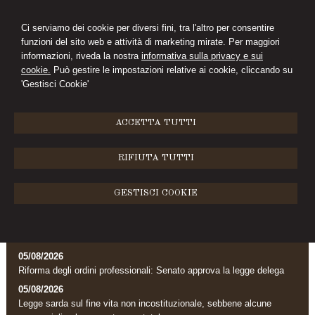
Ci serviamo dei cookie per diversi fini, tra l'altro per consentire
funzioni del sito web e attività di marketing mirate. Per maggiori
CIMINI&FERRARI
informazioni, riveda la nostra
informativa sulla privacy e sui
cookie.
Può gestire le impostazioni relative ai cookie, cliccando su
STUDIO LEGALE
'Gestisci Cookie'
MENU
ACCETTA TUTTI
Archivio news
RIFIUTA TUTTI
Area Avvocati
GESTISCI COOKIE
News Giuridiche
05/08/2026
Riforma degli ordini professionali: Senato approva la legge delega
05/08/2026
Legge sarda sul fine vita non incostituzionale, sebbene alcune