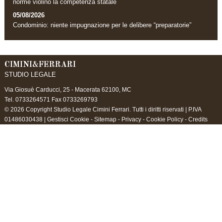
norme violino la competenza statale
05/08/2026
Condominio: niente impugnazione per le delibere “preparatorie”
CIMINI&FERRARI
STUDIO LEGALE
Via Giosuè Carducci, 25 -
Macerata
62100
,
MC
Tel.
0733264571
Fax
0733269793
© 2026 Copyright Studio Legale Cimini Ferrari. Tutti i diritti riservati | P.IVA
01486030438 |
Gestisci Cookie
-
Sitemap
-
Privacy
-
Cookie Policy
-
Credits